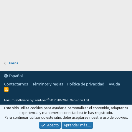
Foros
Español
Contactarnos
Términos y reglas
Política de privacidad
Ayuda
R
S
S
®
Forum software by XenForo
© 2010-2020 XenForo Ltd.
Este sitio utiliza cookies para ayudar a personalizar el contenido, adaptar tu
experiencia y mantenerte conectado si te has registrado.
Para continuar utilizando este sitio, debe aceptarse nuestro uso de cookies.
Acepto
Aprender más.…