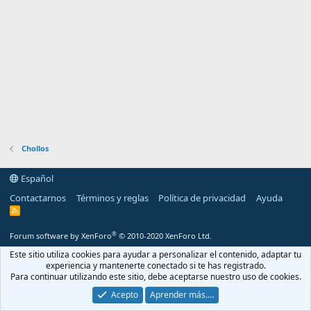
Chollos
Español
Contactarnos
Términos y reglas
Política de privacidad
Ayuda
R
S
S
®
Forum software by XenForo
© 2010-2020 XenForo Ltd.
Este sitio utiliza cookies para ayudar a personalizar el contenido, adaptar tu
experiencia y mantenerte conectado si te has registrado.
Para continuar utilizando este sitio, debe aceptarse nuestro uso de cookies.
Acepto
Aprender más.…