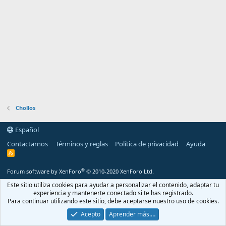
Chollos
Español
Contactarnos
Términos y reglas
Política de privacidad
Ayuda
R
S
S
®
Forum software by XenForo
© 2010-2020 XenForo Ltd.
Este sitio utiliza cookies para ayudar a personalizar el contenido, adaptar tu
experiencia y mantenerte conectado si te has registrado.
Para continuar utilizando este sitio, debe aceptarse nuestro uso de cookies.
Acepto
Aprender más.…