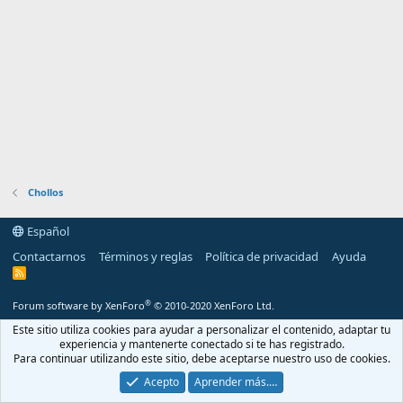
Chollos
Español
Contactarnos
Términos y reglas
Política de privacidad
Ayuda
R
S
S
®
Forum software by XenForo
© 2010-2020 XenForo Ltd.
Este sitio utiliza cookies para ayudar a personalizar el contenido, adaptar tu
experiencia y mantenerte conectado si te has registrado.
Para continuar utilizando este sitio, debe aceptarse nuestro uso de cookies.
Acepto
Aprender más.…