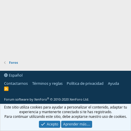
Foros
Español
Contactarnos
Términos y reglas
Política de privacidad
Ayuda
R
S
S
®
Forum software by XenForo
© 2010-2020 XenForo Ltd.
Este sitio utiliza cookies para ayudar a personalizar el contenido, adaptar tu
experiencia y mantenerte conectado si te has registrado.
Para continuar utilizando este sitio, debe aceptarse nuestro uso de cookies.
Acepto
Aprender más.…