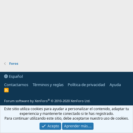
Foros
Español
Contactarnos
Términos y reglas
Política de privacidad
Ayuda
R
S
S
®
Forum software by XenForo
© 2010-2020 XenForo Ltd.
Este sitio utiliza cookies para ayudar a personalizar el contenido, adaptar tu
experiencia y mantenerte conectado si te has registrado.
Para continuar utilizando este sitio, debe aceptarse nuestro uso de cookies.
Acepto
Aprender más.…