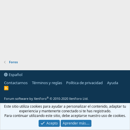
Foros
Español
Contactarnos
Términos y reglas
Política de privacidad
Ayuda
R
S
S
®
Forum software by XenForo
© 2010-2020 XenForo Ltd.
Este sitio utiliza cookies para ayudar a personalizar el contenido, adaptar tu
experiencia y mantenerte conectado si te has registrado.
Para continuar utilizando este sitio, debe aceptarse nuestro uso de cookies.
Acepto
Aprender más.…