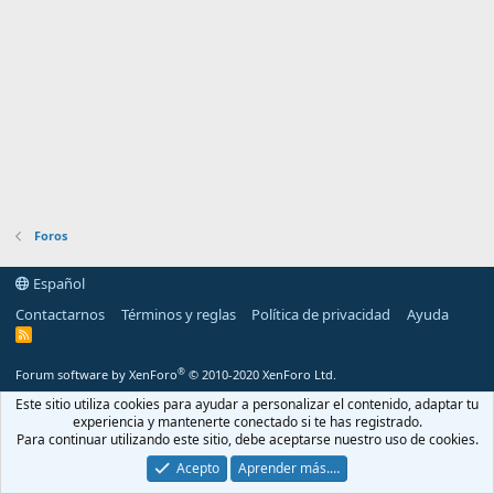
Foros
Español
Contactarnos
Términos y reglas
Política de privacidad
Ayuda
R
S
S
®
Forum software by XenForo
© 2010-2020 XenForo Ltd.
Este sitio utiliza cookies para ayudar a personalizar el contenido, adaptar tu
experiencia y mantenerte conectado si te has registrado.
Para continuar utilizando este sitio, debe aceptarse nuestro uso de cookies.
Acepto
Aprender más.…