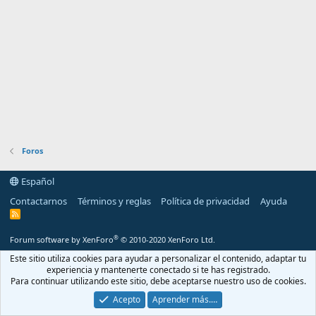
Foros
Español
Contactarnos
Términos y reglas
Política de privacidad
Ayuda
R
S
S
®
Forum software by XenForo
© 2010-2020 XenForo Ltd.
Este sitio utiliza cookies para ayudar a personalizar el contenido, adaptar tu
experiencia y mantenerte conectado si te has registrado.
Para continuar utilizando este sitio, debe aceptarse nuestro uso de cookies.
Acepto
Aprender más.…