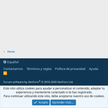
Foros
Español
Contactarnos
Términos y reglas
Política de privacidad
Ayuda
R
S
S
®
Forum software by XenForo
© 2010-2020 XenForo Ltd.
Este sitio utiliza cookies para ayudar a personalizar el contenido, adaptar tu
experiencia y mantenerte conectado si te has registrado.
Para continuar utilizando este sitio, debe aceptarse nuestro uso de cookies.
Acepto
Aprender más.…