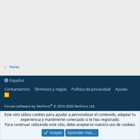
Foros
Español
Contactarnos
Términos y reglas
Política de privacidad
Ayuda
R
S
S
®
Forum software by XenForo
© 2010-2020 XenForo Ltd.
Este sitio utiliza cookies para ayudar a personalizar el contenido, adaptar tu
experiencia y mantenerte conectado si te has registrado.
Para continuar utilizando este sitio, debe aceptarse nuestro uso de cookies.
Acepto
Aprender más.…