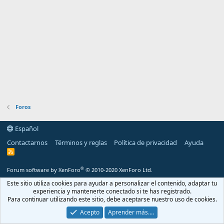
Foros
Español
Contactarnos
Términos y reglas
Política de privacidad
Ayuda
R
S
S
®
Forum software by XenForo
© 2010-2020 XenForo Ltd.
Este sitio utiliza cookies para ayudar a personalizar el contenido, adaptar tu
experiencia y mantenerte conectado si te has registrado.
Para continuar utilizando este sitio, debe aceptarse nuestro uso de cookies.
Acepto
Aprender más.…