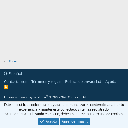
Foros
Español
Contactarnos
Términos y reglas
Política de privacidad
Ayuda
R
S
S
®
Forum software by XenForo
© 2010-2020 XenForo Ltd.
Este sitio utiliza cookies para ayudar a personalizar el contenido, adaptar tu
experiencia y mantenerte conectado si te has registrado.
Para continuar utilizando este sitio, debe aceptarse nuestro uso de cookies.
Acepto
Aprender más.…