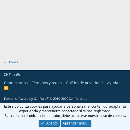
Foros
Español
Contactarnos
Términos y reglas
Política de privacidad
Ayuda
R
S
S
®
Forum software by XenForo
© 2010-2020 XenForo Ltd.
Este sitio utiliza cookies para ayudar a personalizar el contenido, adaptar tu
experiencia y mantenerte conectado si te has registrado.
Para continuar utilizando este sitio, debe aceptarse nuestro uso de cookies.
Acepto
Aprender más.…