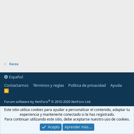
Foros
Español
Contactarnos
Términos y reglas
Política de privacidad
Ayuda
R
S
S
®
Forum software by XenForo
© 2010-2020 XenForo Ltd.
Este sitio utiliza cookies para ayudar a personalizar el contenido, adaptar tu
experiencia y mantenerte conectado si te has registrado.
Para continuar utilizando este sitio, debe aceptarse nuestro uso de cookies.
Acepto
Aprender más.…