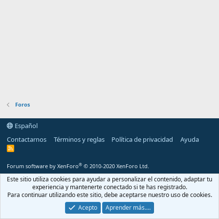
Foros
Español
Contactarnos
Términos y reglas
Política de privacidad
Ayuda
R
S
S
®
Forum software by XenForo
© 2010-2020 XenForo Ltd.
Este sitio utiliza cookies para ayudar a personalizar el contenido, adaptar tu
experiencia y mantenerte conectado si te has registrado.
Para continuar utilizando este sitio, debe aceptarse nuestro uso de cookies.
Acepto
Aprender más.…