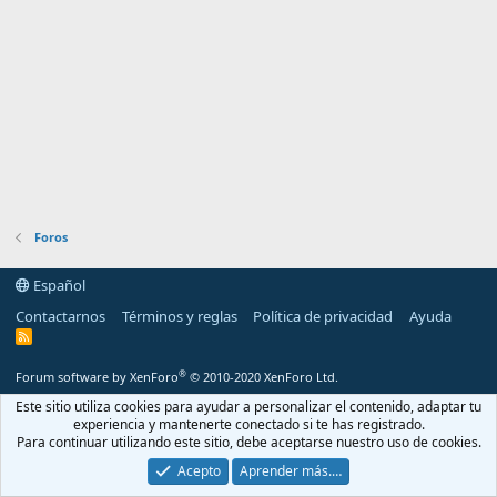
Foros
Español
Contactarnos
Términos y reglas
Política de privacidad
Ayuda
R
S
S
®
Forum software by XenForo
© 2010-2020 XenForo Ltd.
Este sitio utiliza cookies para ayudar a personalizar el contenido, adaptar tu
experiencia y mantenerte conectado si te has registrado.
Para continuar utilizando este sitio, debe aceptarse nuestro uso de cookies.
Acepto
Aprender más.…