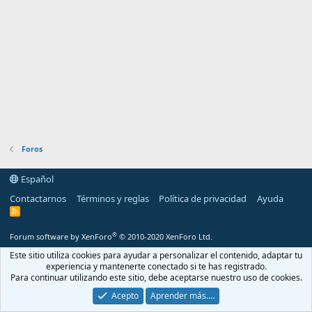
Foros
Español
Contactarnos
Términos y reglas
Política de privacidad
Ayuda
R
S
S
®
Forum software by XenForo
© 2010-2020 XenForo Ltd.
Este sitio utiliza cookies para ayudar a personalizar el contenido, adaptar tu
experiencia y mantenerte conectado si te has registrado.
Para continuar utilizando este sitio, debe aceptarse nuestro uso de cookies.
Acepto
Aprender más.…