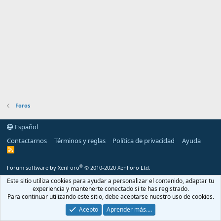
Foros
Español
Contactarnos
Términos y reglas
Política de privacidad
Ayuda
R
S
S
®
Forum software by XenForo
© 2010-2020 XenForo Ltd.
Este sitio utiliza cookies para ayudar a personalizar el contenido, adaptar tu
experiencia y mantenerte conectado si te has registrado.
Para continuar utilizando este sitio, debe aceptarse nuestro uso de cookies.
Acepto
Aprender más.…