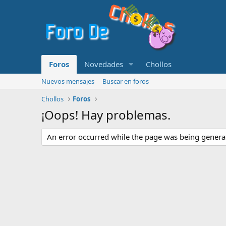
Foros
Novedades
Chollos
Nuevos mensajes
Buscar en foros
Chollos
Foros
¡Oops! Hay problemas.
An error occurred while the page was being generate