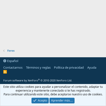
Foros
Español
Contactarnos
Términos y reglas
Política de privacidad
Ayuda
R
S
S
®
Forum software by XenForo
© 2010-2020 XenForo Ltd.
Este sitio utiliza cookies para ayudar a personalizar el contenido, adaptar tu
experiencia y mantenerte conectado si te has registrado.
Para continuar utilizando este sitio, debe aceptarse nuestro uso de cookies.
Acepto
Aprender más.…