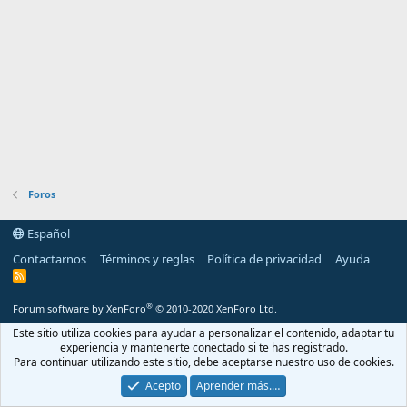
Foros
Español
Contactarnos
Términos y reglas
Política de privacidad
Ayuda
R
S
S
®
Forum software by XenForo
© 2010-2020 XenForo Ltd.
Este sitio utiliza cookies para ayudar a personalizar el contenido, adaptar tu
experiencia y mantenerte conectado si te has registrado.
Para continuar utilizando este sitio, debe aceptarse nuestro uso de cookies.
Acepto
Aprender más.…