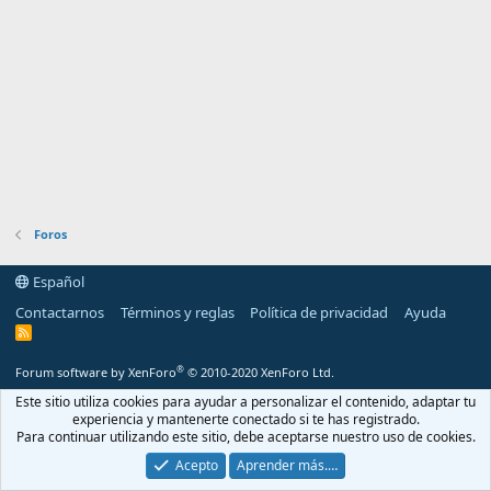
Foros
Español
Contactarnos
Términos y reglas
Política de privacidad
Ayuda
R
S
S
®
Forum software by XenForo
© 2010-2020 XenForo Ltd.
Este sitio utiliza cookies para ayudar a personalizar el contenido, adaptar tu
experiencia y mantenerte conectado si te has registrado.
Para continuar utilizando este sitio, debe aceptarse nuestro uso de cookies.
Acepto
Aprender más.…