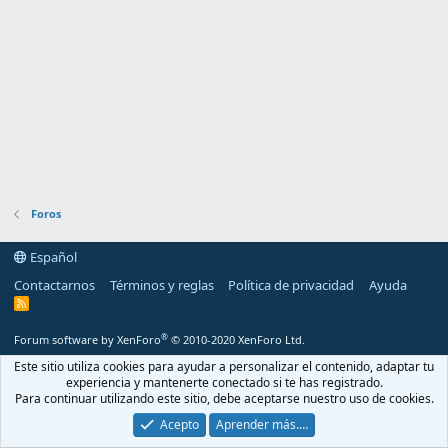
Foros
Español
Contactarnos
Términos y reglas
Política de privacidad
Ayuda
R
S
S
®
Forum software by XenForo
© 2010-2020 XenForo Ltd.
Este sitio utiliza cookies para ayudar a personalizar el contenido, adaptar tu
experiencia y mantenerte conectado si te has registrado.
Para continuar utilizando este sitio, debe aceptarse nuestro uso de cookies.
Acepto
Aprender más.…