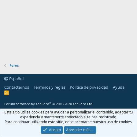
Foros
Español
Contactarnos
Términos y reglas
Política de privacidad
Ayuda
R
S
S
®
Forum software by XenForo
© 2010-2020 XenForo Ltd.
Este sitio utiliza cookies para ayudar a personalizar el contenido, adaptar tu
experiencia y mantenerte conectado si te has registrado.
Para continuar utilizando este sitio, debe aceptarse nuestro uso de cookies.
Acepto
Aprender más.…