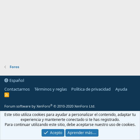
Foros
Español
Contactarnos
Términos y reglas
Política de privacidad
Ayuda
R
S
S
®
Forum software by XenForo
© 2010-2020 XenForo Ltd.
Este sitio utiliza cookies para ayudar a personalizar el contenido, adaptar tu
experiencia y mantenerte conectado si te has registrado.
Para continuar utilizando este sitio, debe aceptarse nuestro uso de cookies.
Acepto
Aprender más.…