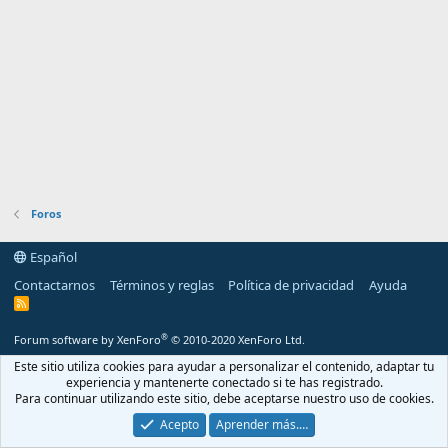
Foros
Español
Contactarnos
Términos y reglas
Política de privacidad
Ayuda
R
S
S
®
Forum software by XenForo
© 2010-2020 XenForo Ltd.
Este sitio utiliza cookies para ayudar a personalizar el contenido, adaptar tu
experiencia y mantenerte conectado si te has registrado.
Para continuar utilizando este sitio, debe aceptarse nuestro uso de cookies.
Acepto
Aprender más.…