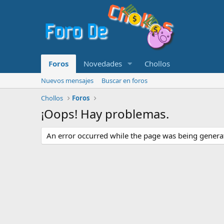
Foros
Novedades
Chollos
Nuevos mensajes
Buscar en foros
Chollos
Foros
¡Oops! Hay problemas.
An error occurred while the page was being generate