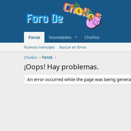
Foros
Novedades
Chollos
Nuevos mensajes
Buscar en foros
Chollos
Foros
¡Oops! Hay problemas.
An error occurred while the page was being generate