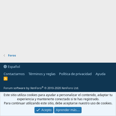
Foros
Español
Contactarnos
Términos y reglas
Política de privacidad
Ayuda
R
S
S
®
Forum software by XenForo
© 2010-2020 XenForo Ltd.
Este sitio utiliza cookies para ayudar a personalizar el contenido, adaptar tu
experiencia y mantenerte conectado si te has registrado.
Para continuar utilizando este sitio, debe aceptarse nuestro uso de cookies.
Acepto
Aprender más.…