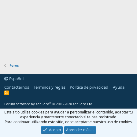
Foros
Español
Contactarnos
Términos y reglas
Política de privacidad
Ayuda
R
S
S
®
Forum software by XenForo
© 2010-2020 XenForo Ltd.
Este sitio utiliza cookies para ayudar a personalizar el contenido, adaptar tu
experiencia y mantenerte conectado si te has registrado.
Para continuar utilizando este sitio, debe aceptarse nuestro uso de cookies.
Acepto
Aprender más.…