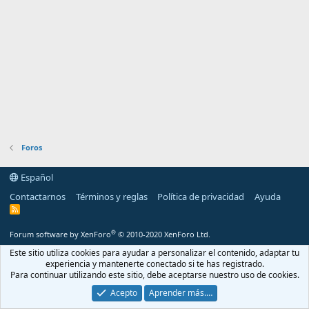
Foros
Español
Contactarnos
Términos y reglas
Política de privacidad
Ayuda
R
S
S
®
Forum software by XenForo
© 2010-2020 XenForo Ltd.
Este sitio utiliza cookies para ayudar a personalizar el contenido, adaptar tu
experiencia y mantenerte conectado si te has registrado.
Para continuar utilizando este sitio, debe aceptarse nuestro uso de cookies.
Acepto
Aprender más.…