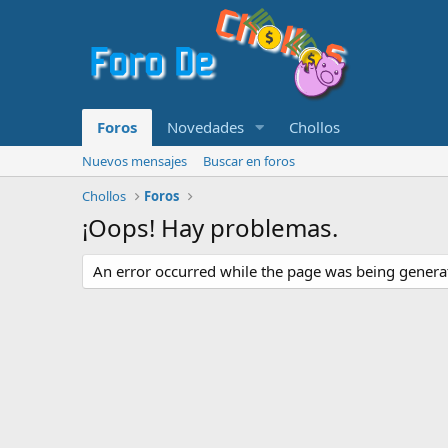
Foros
Novedades
Chollos
Nuevos mensajes
Buscar en foros
Chollos
Foros
¡Oops! Hay problemas.
An error occurred while the page was being generate