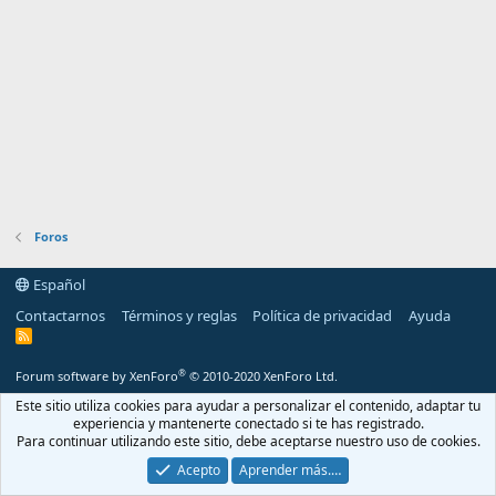
Foros
Español
Contactarnos
Términos y reglas
Política de privacidad
Ayuda
R
S
S
®
Forum software by XenForo
© 2010-2020 XenForo Ltd.
Este sitio utiliza cookies para ayudar a personalizar el contenido, adaptar tu
experiencia y mantenerte conectado si te has registrado.
Para continuar utilizando este sitio, debe aceptarse nuestro uso de cookies.
Acepto
Aprender más.…