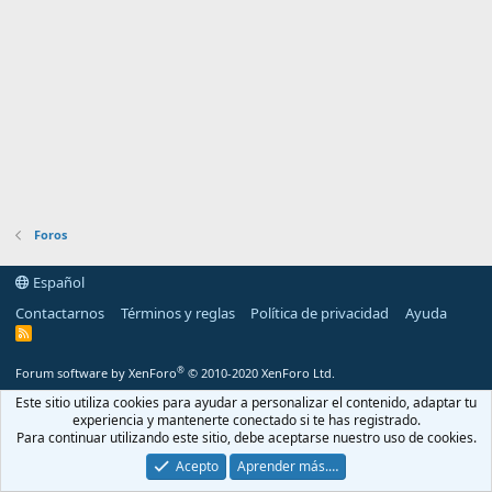
Foros
Español
Contactarnos
Términos y reglas
Política de privacidad
Ayuda
R
S
S
®
Forum software by XenForo
© 2010-2020 XenForo Ltd.
Este sitio utiliza cookies para ayudar a personalizar el contenido, adaptar tu
experiencia y mantenerte conectado si te has registrado.
Para continuar utilizando este sitio, debe aceptarse nuestro uso de cookies.
Acepto
Aprender más.…