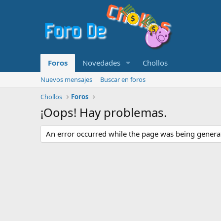
Foros
Novedades
Chollos
Nuevos mensajes
Buscar en foros
Chollos
Foros
¡Oops! Hay problemas.
An error occurred while the page was being generate