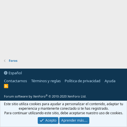
Foros
Español
Contactarnos
Términos y reglas
Política de privacidad
Ayuda
R
S
S
®
Forum software by XenForo
© 2010-2020 XenForo Ltd.
Este sitio utiliza cookies para ayudar a personalizar el contenido, adaptar tu
experiencia y mantenerte conectado si te has registrado.
Para continuar utilizando este sitio, debe aceptarse nuestro uso de cookies.
Acepto
Aprender más.…