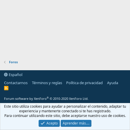
Foros
Español
Contactarnos
Términos y reglas
Política de privacidad
Ayuda
R
S
S
®
Forum software by XenForo
© 2010-2020 XenForo Ltd.
Este sitio utiliza cookies para ayudar a personalizar el contenido, adaptar tu
experiencia y mantenerte conectado si te has registrado.
Para continuar utilizando este sitio, debe aceptarse nuestro uso de cookies.
Acepto
Aprender más.…