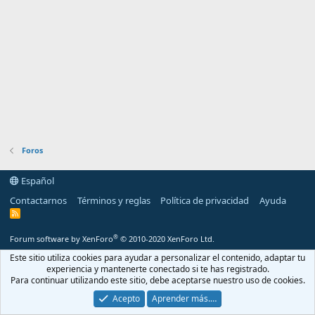
Foros
Español
Contactarnos
Términos y reglas
Política de privacidad
Ayuda
R
S
S
®
Forum software by XenForo
© 2010-2020 XenForo Ltd.
Este sitio utiliza cookies para ayudar a personalizar el contenido, adaptar tu
experiencia y mantenerte conectado si te has registrado.
Para continuar utilizando este sitio, debe aceptarse nuestro uso de cookies.
Acepto
Aprender más.…