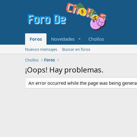
Foros
Novedades
Chollos
Nuevos mensajes
Buscar en foros
Chollos
Foros
¡Oops! Hay problemas.
An error occurred while the page was being generate