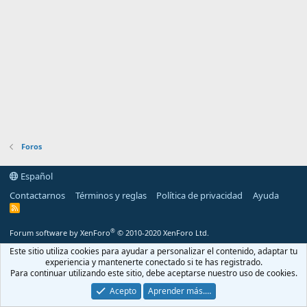
Foros
Español
Contactarnos
Términos y reglas
Política de privacidad
Ayuda
R
S
S
®
Forum software by XenForo
© 2010-2020 XenForo Ltd.
Este sitio utiliza cookies para ayudar a personalizar el contenido, adaptar tu
experiencia y mantenerte conectado si te has registrado.
Para continuar utilizando este sitio, debe aceptarse nuestro uso de cookies.
Acepto
Aprender más.…