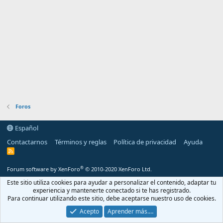
Foros
Español
Contactarnos
Términos y reglas
Política de privacidad
Ayuda
R
S
S
®
Forum software by XenForo
© 2010-2020 XenForo Ltd.
Este sitio utiliza cookies para ayudar a personalizar el contenido, adaptar tu
experiencia y mantenerte conectado si te has registrado.
Para continuar utilizando este sitio, debe aceptarse nuestro uso de cookies.
Acepto
Aprender más.…