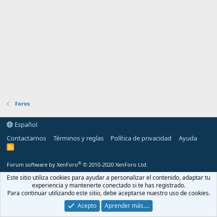
Foros
Español
Contactarnos
Términos y reglas
Política de privacidad
Ayuda
R
S
S
®
Forum software by XenForo
© 2010-2020 XenForo Ltd.
Este sitio utiliza cookies para ayudar a personalizar el contenido, adaptar tu
experiencia y mantenerte conectado si te has registrado.
Para continuar utilizando este sitio, debe aceptarse nuestro uso de cookies.
Acepto
Aprender más.…