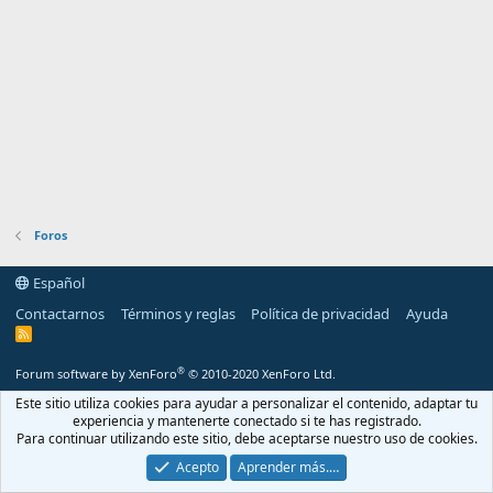
Foros
Español
Contactarnos
Términos y reglas
Política de privacidad
Ayuda
R
S
S
®
Forum software by XenForo
© 2010-2020 XenForo Ltd.
Este sitio utiliza cookies para ayudar a personalizar el contenido, adaptar tu
experiencia y mantenerte conectado si te has registrado.
Para continuar utilizando este sitio, debe aceptarse nuestro uso de cookies.
Acepto
Aprender más.…