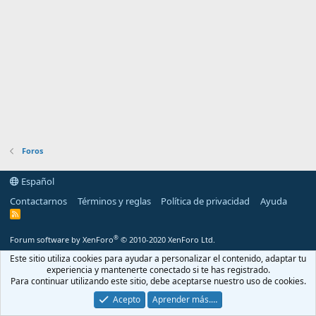
Foros
Español
Contactarnos
Términos y reglas
Política de privacidad
Ayuda
R
S
S
®
Forum software by XenForo
© 2010-2020 XenForo Ltd.
Este sitio utiliza cookies para ayudar a personalizar el contenido, adaptar tu
experiencia y mantenerte conectado si te has registrado.
Para continuar utilizando este sitio, debe aceptarse nuestro uso de cookies.
Acepto
Aprender más.…