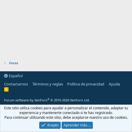
Foros
Español
Contactarnos
Términos y reglas
Política de privacidad
Ayuda
R
S
S
®
Forum software by XenForo
© 2010-2020 XenForo Ltd.
Este sitio utiliza cookies para ayudar a personalizar el contenido, adaptar tu
experiencia y mantenerte conectado si te has registrado.
Para continuar utilizando este sitio, debe aceptarse nuestro uso de cookies.
Acepto
Aprender más.…