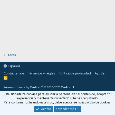
Foros
Español
Contactarnos
Términos y reglas
Política de privacidad
Ayuda
R
S
S
®
Forum software by XenForo
© 2010-2020 XenForo Ltd.
Este sitio utiliza cookies para ayudar a personalizar el contenido, adaptar tu
experiencia y mantenerte conectado si te has registrado.
Para continuar utilizando este sitio, debe aceptarse nuestro uso de cookies.
Acepto
Aprender más.…