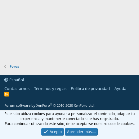
Foros
Español
Contactarnos
Términos y reglas
Política de privacidad
Ayuda
R
S
S
®
Forum software by XenForo
© 2010-2020 XenForo Ltd.
Este sitio utiliza cookies para ayudar a personalizar el contenido, adaptar tu
experiencia y mantenerte conectado si te has registrado.
Para continuar utilizando este sitio, debe aceptarse nuestro uso de cookies.
Acepto
Aprender más.…