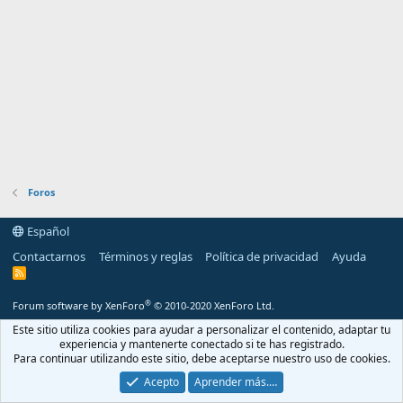
Foros
Español
Contactarnos
Términos y reglas
Política de privacidad
Ayuda
R
S
S
®
Forum software by XenForo
© 2010-2020 XenForo Ltd.
Este sitio utiliza cookies para ayudar a personalizar el contenido, adaptar tu
experiencia y mantenerte conectado si te has registrado.
Para continuar utilizando este sitio, debe aceptarse nuestro uso de cookies.
Acepto
Aprender más.…