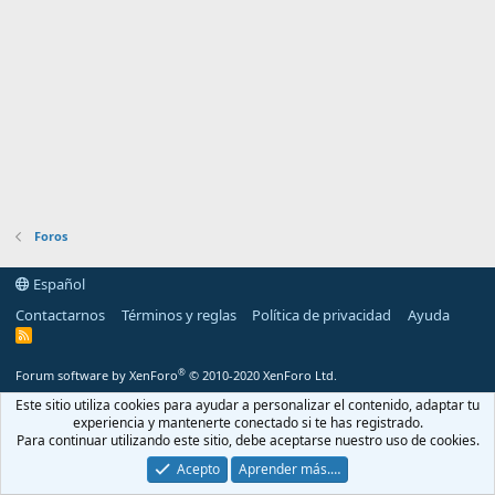
Foros
Español
Contactarnos
Términos y reglas
Política de privacidad
Ayuda
R
S
S
®
Forum software by XenForo
© 2010-2020 XenForo Ltd.
Este sitio utiliza cookies para ayudar a personalizar el contenido, adaptar tu
experiencia y mantenerte conectado si te has registrado.
Para continuar utilizando este sitio, debe aceptarse nuestro uso de cookies.
Acepto
Aprender más.…